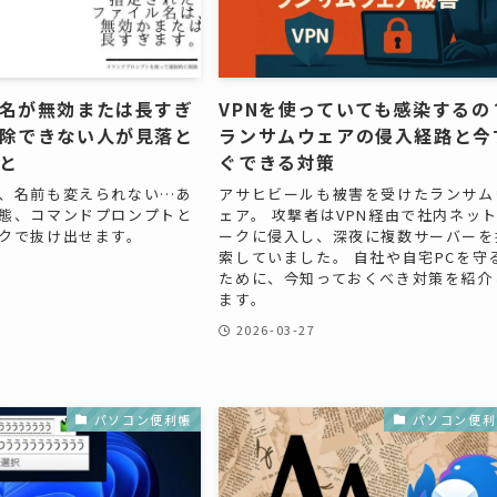
名が無効または長すぎ
VPNを使っていても感染するの
除できない人が見落と
ランサムウェアの侵入経路と今
と
ぐできる対策
、名前も変えられない…あ
アサヒビールも被害を受けたランサム
態、コマンドプロンプトと
ェア。 攻撃者はVPN経由で社内ネッ
クで抜け出せます。
ークに侵入し、深夜に複数サーバーを
索していました。 自社や自宅PCを守
ために、今知っておくべき対策を紹介
ます。
2026-03-27
パソコン便利帳
パソコン便利