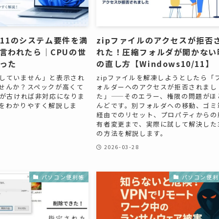
s 11のシステム要件を満
zipファイルのアクセスが拒否
言われたら｜CPUの世
れた！圧縮フォルダが開かない
った
の直し方【Windows10/11】
していません」と表示され
zipファイルを解凍しようとしたら「
せんか？スペックが高くて
ォルダーへのアクセスが拒否されまし
代が古ければ非対応になりま
た」——そのエラー、権限の問題がほ
をわかりやすく解説しま
んどです。別フォルダへの移動、ゴミ
経由でのリセット、プロパティからの
有者変更まで、実際に試して解決した
の方法を解説します。
2026-03-28
パソコン便利帳
パソコン便利