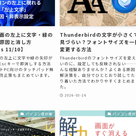
面の左上に文字・緑の
Thunderbirdの文字が小さく
原因と消し方
見づらい？フォントサイズを一
s 11/10】
変更する方法
の左上に文字や緑の矢印が
Thunderbirdのフォントサイズを変
Escキーで即消しする方法
いのに、設定しても反映されない……
トPC向けのタッチパッド無
んな経験ありませんか？よくある原因
防止策もまとめています。
解決策を、自分でひととおり試してた
り着いた方法でわかりやすくまとめま
た。
2026-03-26
パソコン便利帳
パソコン便利