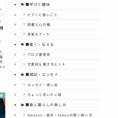
■学びと趣味
ピアノと習いごと
さ
読書と心の糧
時
音楽＆アート
フ
■書く・伝える
と
ブログ運営術
箱
所
文章術＆書き方ヒント
3つ
■雑記・エッセイ
エッセイ・思い出
ちょっと言いたい話
帳
■食と暮らしの楽しみ
Amazon・楽天・Yahooの賢い使い方