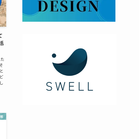
て
括
えた
そ
と
ど
し
帳