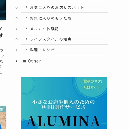
お気に入りのお店＆スポット
お気に入りのモノたち
？
メルカリ体験記
す
ライフスタイルの知恵
料理・レシピ
ウ
トワ
Other
探
る
し
帳