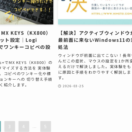
MX KEYS（KX800）
【解決】アクティブウィンドウ
ット設定｜Logi
最前面に来ないWindows11の
s+でワンキーコピペの設
処法
ウィンドウが前面に出てこない！長年
んだこの症状、マウスの設定を1か所
ons+でMX KEYS（KX800）の
えるだけで解決しました。実体験をも
タマイズする方法を 実体験
に原因と手順をわかりやすく解説しま
。コピペのワンキー化や標
す。
ョンキーへの 切り替え手順
く紹介します。
2026-03-25
3
4
...
5