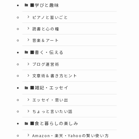
■学びと趣味
ピアノと習いごと
読書と心の糧
音楽＆アート
■書く・伝える
ブログ運営術
文章術＆書き方ヒント
■雑記・エッセイ
エッセイ・思い出
ちょっと言いたい話
■食と暮らしの楽しみ
Amazon・楽天・Yahooの賢い使い方