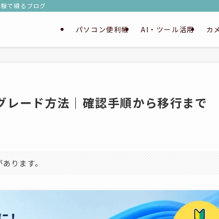
実体験で綴るブログ
パソコン便利帳
AI・ツール活用
カ
ップグレード方法｜確認手順から移行まで
があります。