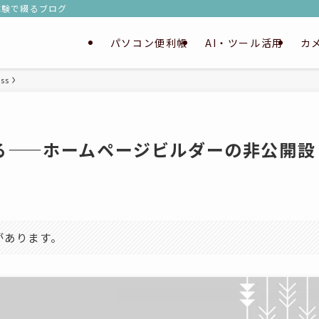
実体験で綴るブログ
パソコン便利帳
AI・ツール活用
カ
ss
る——ホームページビルダーの非公開設
があります。