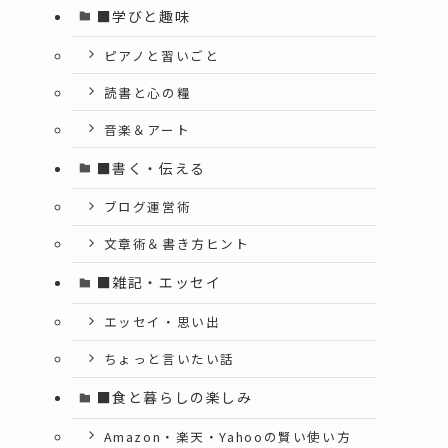
■学びと趣味
ピアノと習いごと
読書と心の糧
音楽＆アート
■書く・伝える
ブログ運営術
文章術＆書き方ヒント
■雑記・エッセイ
エッセイ・思い出
ちょっと言いたい話
■食と暮らしの楽しみ
Amazon・楽天・Yahooの賢い使い方