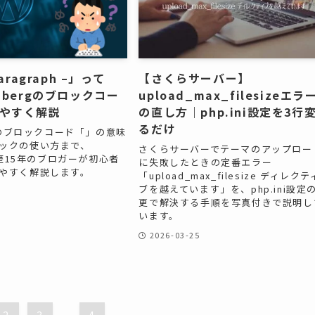
paragraph –」って
【さくらサーバー】
nbergのブロックコー
upload_max_filesizeエラ
やすく解説
の直し方｜php.ini設定を3行
るだけ
rgのブロックコード「」の意味
ックの使い方まで、
さくらサーバーでテーマのアップロー
ss歴15年のブロガーが初心者
に失敗したときの定番エラー
やすく解説します。
「upload_max_filesize ディレクテ
ブを越えています」を、php.ini設定
更で解決する手順を写真付きで説明し
います。
2026-03-25
...