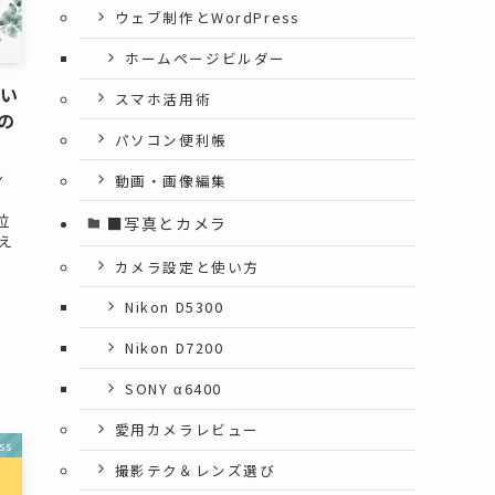
ウェブ制作とWordPress
ホームページビルダー
使い
スマホ活用術
の
パソコン便利帳
ン
動画・画像編集
。
位
■写真とカメラ
え
カメラ設定と使い方
Nikon D5300
Nikon D7200
SONY α6400
愛用カメラレビュー
ss
撮影テク＆レンズ選び