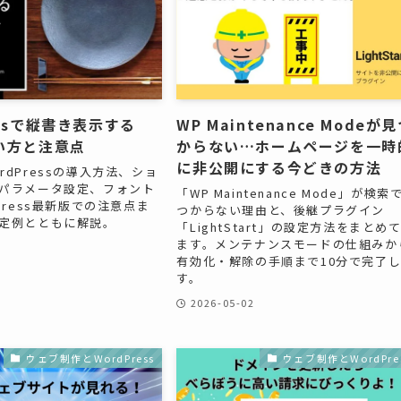
essで縦書き表示する
WP Maintenance Modeが
使い方と注意点
からない…ホームページを一時
に非公開にする今どきの方法
 WordPressの導入方法、ショ
パラメータ設定、フォント
「WP Maintenance Mode」が検索
Press最新版での注意点ま
つからない理由と、後継プラグイン
定例とともに解説。
「LightStart」の設定方法をまとめ
ます。メンテナンスモードの仕組みか
有効化・解除の手順まで10分で完了
す。
2026-05-02
ウェブ制作とWordPress
ウェブ制作とWordPre