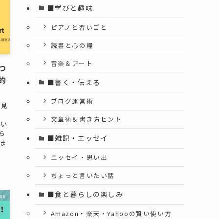
■学びと趣味
ピアノと習いごと
読書と心の糧
音楽＆アート
見つ
的
■書く・伝える
ブログ運営術
で見
文章術＆書き方ヒント
てい
ら
■雑記・エッセイ
しま
エッセイ・思い出
ちょっと言いたい話
■食と暮らしの楽しみ
ss
Amazon・楽天・Yahooの賢い使い方