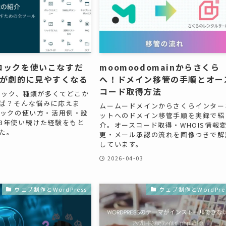
ブロックを使いこなすだ
moomoodomainからさくら
が劇的に見やすくなる
へ！ドメイン移管の手順とオー
コード取得方法
ブロック、種類が多くてどこか
ば？そんな悩みに応えま
ムームードメインからさくらインター
ロックの使い方・活用例・設
ットへのドメイン移管手順を実録で紹
3年使い続けた経験をもと
介。オースコード取得・WHOIS情報
た。
更・メール承認の流れを画像つきで解
しています。
2026-04-03
ウェブ制作とWordPress
ウェブ制作とWordPre