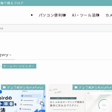
実体験で綴るブログ
パソコン便利帳
AI・ツール活用
カ
ss
gory –
ホームページビルダー
ウェブ制作とWordPress
ウェブ制作とWordPre