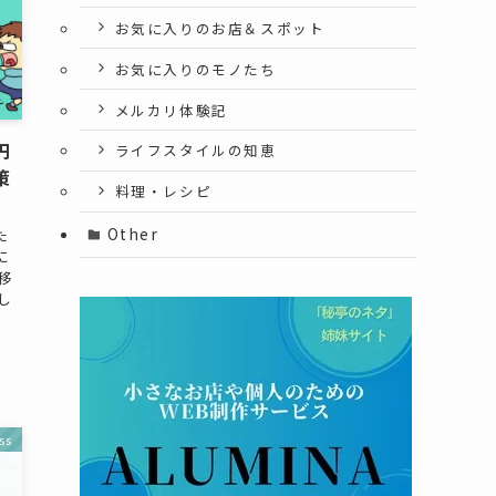
お気に入りのお店＆スポット
お気に入りのモノたち
メルカリ体験記
円
ライフスタイルの知恵
策
料理・レシピ
Other
た
に
移
し
ss