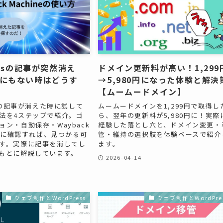
essの記事が突然消え
ドメイン更新料が高い！1,299
にもない時はどうす
→5,980円になった体験と解決
【ムームードメイン】
ssの記事が消えた時に試して
ムームードメインを1,299円で取得し
法を4ステップで紹介。ゴ
ら、翌年の更新料が5,980円に！実際
ョン・自動保存・Wayback
経験した落とし穴と、ドメイン変更・
の順に確認すれば、見つかる可
管・維持の選択肢を体験ベースで紹介
す。実際に記事を消してし
ます。
もとに解説しています。
2026-04-14
ウェブ制作とWordPress
ウェブ制作とWordPre