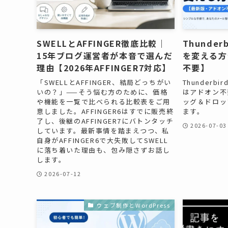
SWELLとAFFINGER徹底比較｜
Thunde
15年ブログ運営者が本音で選んだ
を変える方
理由【2026年AFFINGER7対応】
不要】
「SWELLとAFFINGER、結局どっちがい
Thunder
いの？」——そう悩む方のために、価格
はアドオン不
や機能を一覧で比べられる比較表をご用
ッグ＆ドロッ
意しました。AFFINGER6はすでに販売終
ます。
了し、後継のAFFINGER7にバトンタッチ
2026-07-03
しています。最新事情を踏まえつつ、私
自身がAFFINGER6で大失敗してSWELL
に落ち着いた理由も、包み隠さずお話し
します。
2026-07-12
ウェブ制作とWordPress