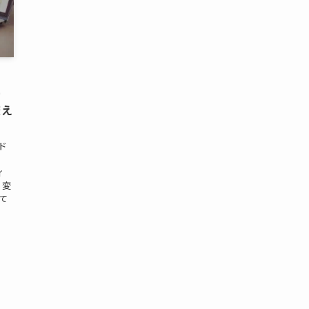
ー
変え
ド
ィ
の変
て