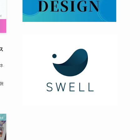
ス
ネ
変
説
ss