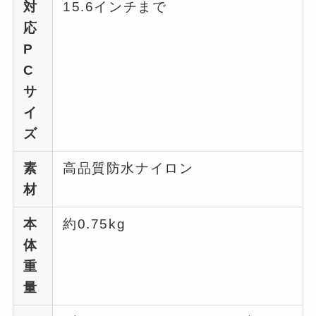
対
15.6インチまで
応
P
C
サ
イ
ズ
素
高品質防水ナイロン
材
本
約0.75kg
体
重
量