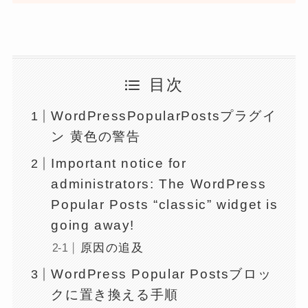
目次
WordPressPopularPostsプラグイ
ン 黄色の警告
Important notice for
administrators: The WordPress
Popular Posts “classic” widget is
going away!
原因の追及
WordPress Popular Postsブロッ
クに置き換える手順